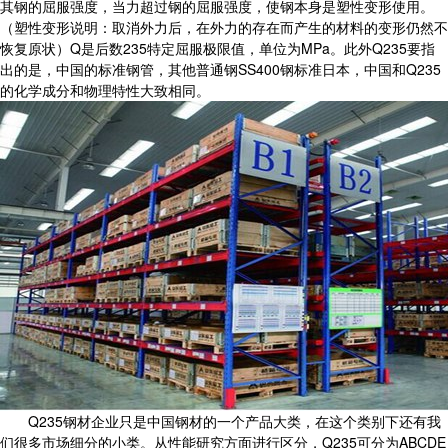
其钢的屈服强度，当力超过钢的屈服强度，使钢本身是塑性变形使用。
（塑性变形说明：取消外力后，在外力的存在而产生的材料的变形仍然不
恢复原状）Q是后数235特定屈服极限值，单位为MPa。此外Q235要指
出的是，中国的标准钢管，其他普通钢SS400钢标准日本，中国和Q235
的化学成分和物理特性大致相同。
Q235钢材企业只是中国钢材的一个产品大类，在这个类别下还有我
们很多市场细分的小类。从性能研究方面进行区分，Q235可分为ABCDE