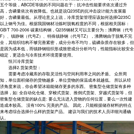
五个等级，ABCDE等级的不同问题在于：抗冲击性能要求依次通过升
高，含磷量依次有效降低。也就是说Q235E的抗冲击设计能力发展最
好，含磷量最低。从理论意义上说，冷库货架管理应该如何选择Q235C
以上钢号为佳。根据我国钢材冶炼时脱氧程度的不同，根据相关国标：
GB/T 700-2006 碳素结构钢，Q235钢材又可以主要分为：沸腾钢（代号
F）、镇静钢（代号Z）、特殊镇静钢（代号TZ），沸腾钢由于脱氧不完
全，其组织结构不够完善紧密，成分分布不均匀，硫磷杂质存在较多，但
是因为成本低，而镇静钢组织形成致密成分分析均匀，性能指标比较安全
稳定，更适合与冷库技术环境需要使用。
恒川冷库货架
选择2.货架类型：
需要考虑冷藏库的存取灵活性与空间利用率之间的矛盾。 众所周
知，单位面积储存的货物越多，单位货物的保温成本就越低。 所以从经
济角度来说，你会希望冰箱能储存更多的东西。 密集型仓储货架有多种
选择，如: 全自动化仓储、穿梭式货架、推倒式货架、穿越式货架等，但
密集型仓储货架的缺点是: 要么无法进入货物的任何位置，要么一次性建
造成本较高。 没有100% 完美的产品。 因此，只能根据储存材料的特点
来考虑综合选择什么样的货架产品。 建议与我们的技术人员详细沟通确
认。