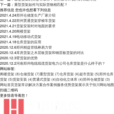
下一篇：
重型货架如何与实际货物相匹配？
推荐信息
您也许也想看下列信息
2021.4.24
郑州仓储笼生产厂家介绍
2021.4.22
郑州贯通货架穿梭车货架
2021.4.21
货架安装时对地面的要求
2021.4.20
阁楼货架
2021.4.19
电动移动式货架
2021.4.18
仓库货架的应用
2020.12.6
郑州精益管线棒易力管
2020.12.4
库房货架之木层板货架和钢层板货架的对比
2020.12.3
臂货架的优势
2020.12.2
河南郑州电线线缆货架电力公司仓库货架是什么样子的？
网站标签:
阁楼货架 (8)
仓储货架 (7)
重型货架 (7)
仓库货架 (6)
超市货架 (5)
郑州仓库
货架 (5)
货架安装 (4)
贯通式货架 (4)
自动化立体库 (4)
郑州仓储货架 (3)
网站首页
货架常识
解决方案
合作案例
服务优势
货架展示
关于恒川
网站地图
扫描二维码
更多惊喜等着您！