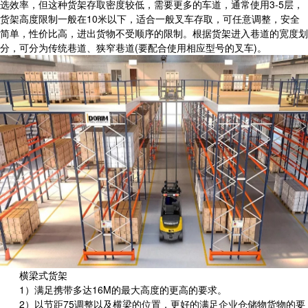
选效率，但这种货架存取密度较低，需要更多的车道，通常使用3-5层，
货架高度限制一般在10米以下，适合一般叉车存取，可任意调整，安全
简单，性价比高，进出货物不受顺序的限制。根据货架进入巷道的宽度划
分，可分为传统巷道、狭窄巷道(要配合使用相应型号的叉车)。
横梁式货架
1）满足携带多达16M的最大高度的更高的要求。
2）以节距75调整以及横梁的位置，更好的满足企业仓储物货物的要