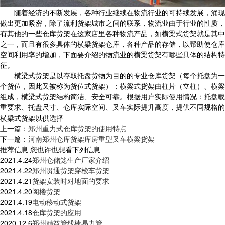
随着经济的不断发展，各种行业继续在物流行业的可持续发展，涌现
做出更加紧密，除了流利货架城市之间的联系，物流业由于行业的性质，
有其他的一些仓库货架在这家店里各种物流产品，如横梁式货架就是其中
之一，而且有很多具体的横梁货架仓库，各种产品的存储，以帮助使仓库
空间利用率的增加，下面要介绍的物流业的横梁货架有哪些具体的结构特
征。
横梁式货架是以存取托盘货物为目的的专业仓库货架（每个托盘为一
个货位，因此又被称为货位式货架）；横梁式货架由柱片（立柱）、横梁
组成，横梁式货架结构简洁、安全可靠。根据用户实际使用情况：托盘载
重要求、托盘尺寸、仓库实际空间、叉车实际提升高度，提供不同规格的
横梁式货架以供选择
上一篇：
郑州重力式仓库货架的使用特点
下一篇：
河南郑州仓库货架库房重型叉车横梁货架
推荐信息
您也许也想看下列信息
2021.4.24
郑州仓储笼生产厂家介绍
2021.4.22
郑州贯通货架穿梭车货架
2021.4.21
货架安装时对地面的要求
2021.4.20
阁楼货架
2021.4.19
电动移动式货架
2021.4.18
仓库货架的应用
2020.12.6
郑州精益管线棒易力管