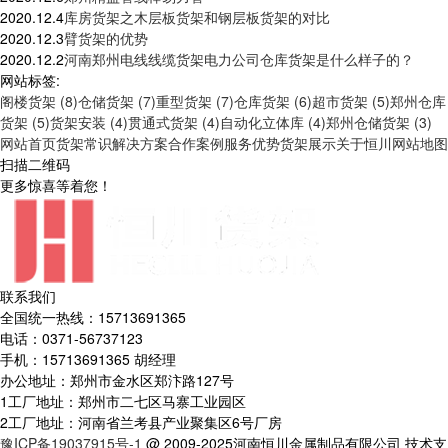
2020.12.4
库房货架之木层板货架和钢层板货架的对比
2020.12.3
臂货架的优势
2020.12.2
河南郑州电线线缆货架电力公司仓库货架是什么样子的？
网站标签:
阁楼货架 (8)
仓储货架 (7)
重型货架 (7)
仓库货架 (6)
超市货架 (5)
郑州仓库
货架 (5)
货架安装 (4)
贯通式货架 (4)
自动化立体库 (4)
郑州仓储货架 (3)
网站首页
货架常识
解决方案
合作案例
服务优势
货架展示
关于恒川
网站地图
扫描二维码
更多惊喜等着您！
联系我们
全国统一热线：15713691365
电话：0371-56737123
手机：15713691365 胡经理
办公地址：郑州市金水区郑汴路127号
1工厂地址：郑州市二七区马寨工业园区
2工厂地址：河南省兰考县产业聚集区6号厂房
豫ICP备19037915号-1
@ 2009-2025河南恒川金属制品有限公司 技术支