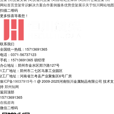
网站首页
货架常识
解决方案
合作案例
服务优势
货架展示
关于恒川
网站地图
扫描二维码
更多惊喜等着您！
联系我们
全国统一热线：15713691365
电话：0371-56737123
手机：15713691365 胡经理
办公地址：郑州市金水区郑汴路127号
1工厂地址：郑州市二七区马寨工业园区
2工厂地址：河南省兰考县产业聚集区6号厂房
豫ICP备19037915号-1
@ 2009-2025河南恒川金属制品有限公司 技术支
持
郑州知网
返回顶部
15713691365
在线咨询
微信二维码