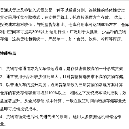
贯通式货架又称驶入式货架是一种不以通道分割、连续性的整体性货架，
货架
采用托盘存取模式，在支撑导轨上，托盘按深度方向存放。 优点：
投资成本相对较低，与托盘货架相比、仓库利用率可达到80%左右，仓库
利用空间率可提高30%以上 适用行业：广泛用于大批量、少品种的货物
存储，这类货物包装统一、产品单一，如：食品、饮料、冷库等库房。
性能特点
1、货物存储通道亦为叉车储运通道，是存储密度较高的一种形式货架
2、通常被用于品种较少但批量大，且对货物拣选要求不高的货物存储。
3、以普通叉车的提升高度，通廊货架层数为三层货物的常规方案计算，
仓库的有效存储容量可增加100%以上，相比之下投资成本得到控制，效
益显著提升。从全局存储
成本计算，一般在很短时间内增加存储容量效
益即可抵销投资成本。
4、货物遵循先进后出,先进先出的原则， 适用大多数搬运机械储运作
业。